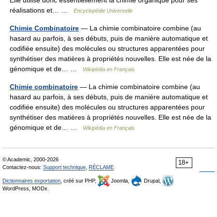
Elle utilise donc essentiellement la chimie organique pour ses
réalisations et… …
Encyclopédie Universelle
Chimie Combinatoire
— La chimie combinatoire combine (au
hasard au parfois, à ses débuts, puis de manière automatique et
codifiée ensuite) des molécules ou structures apparentées pour
synthétiser des matières à propriétés nouvelles. Elle est née de la
génomique et de… …
Wikipédia en Français
Chimie combinatoire
— La chimie combinatoire combine (au
hasard au parfois, à ses débuts, puis de manière automatique et
codifiée ensuite) des molécules ou structures apparentées pour
synthétiser des matières à propriétés nouvelles. Elle est née de la
génomique et de… …
Wikipédia en Français
© Academic, 2000-2026
18+
Contactez-nous:
Support technique
,
RÉCLAME
Dictionnaires exportation
, créé sur PHP,
Joomla,
Drupal,
WordPress, MODx.