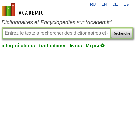
RU
EN
DE
ES
fr-academic.com
Dictionnaires et Encyclopédies sur 'Academic'
Recherche!
interprétations
traductions
livres
Игры ⚽