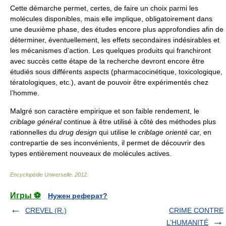
Cette démarche permet, certes, de faire un choix parmi les
molécules disponibles, mais elle implique, obligatoirement dans
une deuxième phase, des études encore plus approfondies afin de
déterminer, éventuellement, les effets secondaires indésirables et
les mécanismes d’action. Les quelques produits qui franchiront
avec succès cette étape de la recherche devront encore être
étudiés sous différents aspects (pharmacocinétique, toxicologique,
tératologiques, etc.), avant de pouvoir être expérimentés chez
l’homme.
Malgré son caractère empirique et son faible rendement, le
criblage général
continue à être utilisé à côté des méthodes plus
rationnelles du
drug design
qui utilise le
criblage orienté
car, en
contrepartie de ses inconvénients, il permet de découvrir des
types entièrement nouveaux de molécules actives.
Encyclopédie Universelle
.
2012
.
Игры ⚽
Нужен реферат?
CREVEL (R.)
CRIME CONTRE
L’HUMANITÉ